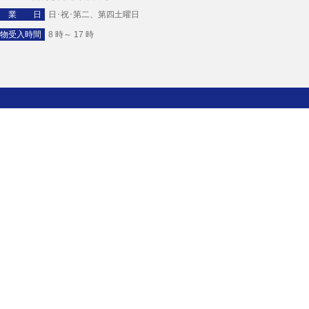
 業 日
日･祝･第二、第四土曜日
物受入時間
8 時～ 17 時