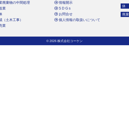
業廃棄物の中間処理
情報開示
休
送業
S D G s
体
お問合せ
廃棄
成（土木工事）
個人情報の取扱いについて
売業
© 2026 株式会社コーケン