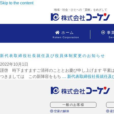
Skip to the content
地域・社会・ひとへの「貢献」をめざして
ホーム
事
Koken Corporation
Ser
新代表取締役社長就任及び役員体制変更のお知らせ
2022年10月1日
謹啓 時下ますますご清祥のこととお慶び申し上げます 平素は
つきましては この新陣容をもち
…
新代表取締役社長就任及
一般のお客様
空家の解体
産