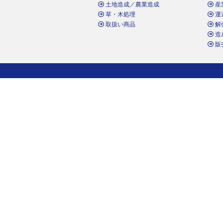
土地造成／農業造成
産
草・木処理
運
取扱い商品
解
造
販