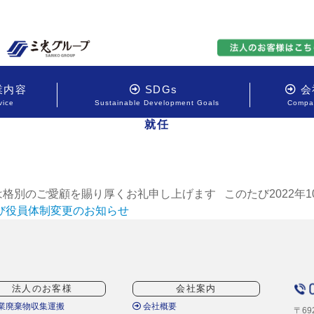
業内容
SDGs
会
vice
Sustainable Development Goals
Compan
就任
格別のご愛顧を賜り厚くお礼申し上げます このたび2022年
び役員体制変更のお知らせ
法人のお客様
会社案内
業廃棄物収集運搬
会社概要
〒69