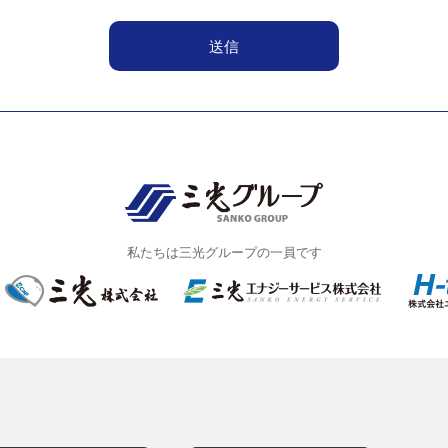
私たちは三光グループの一員です