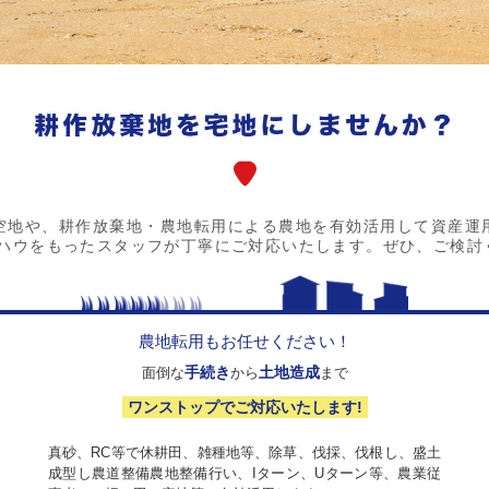
空地や、耕作放棄地・農地転用による農地を有効活用して資産運
ウハウをもったスタッフが丁寧にご対応いたします。ぜひ、ご検討
農地転用もお任せください！
手続き
土地造成
面倒な
から
まで
ワンストップでご対応いたします!
真砂、RC等で休耕田、雑種地等、除草、伐採、伐根し、盛土
成型し農道整備農地整備行い、Iターン、Uターン等、農業従