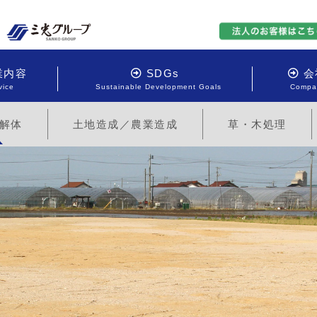
業内容
SDGs
会
vice
Sustainable Development Goals
Compan
解体
土地造成／農業造成
草・木処理