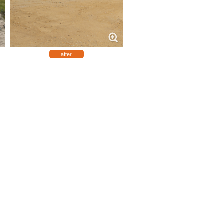
after
安