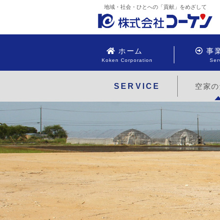
Skip
地域・社会・ひとへの「貢献」をめざして
to
the
content
ホーム
事
Koken Corporation
Ser
SERVICE
空家の